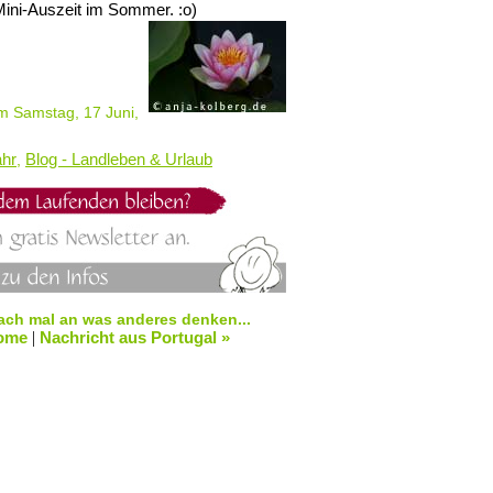
Mini-Auszeit im Sommer. :o)
 Samstag, 17 Juni,
ahr
Blog - Landleben & Urlaub
,
fach mal an was anderes denken...
ome
|
Nachricht aus Portugal »