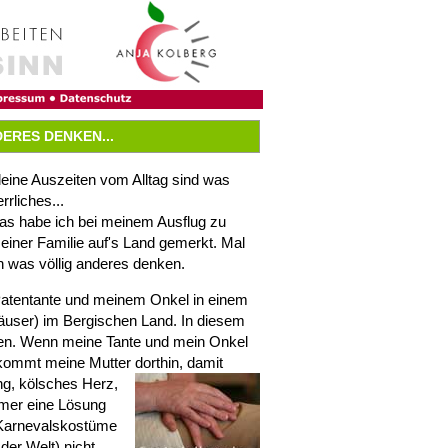
ERES DENKEN...
leine Auszeiten vom Alltag sind was
rrliches...
as habe ich bei meinem Ausflug zu
einer Familie auf's Land gemerkt. Mal
n was völlig anderes denken.
Patentante und meinem Onkel in einem
Häuser) im Bergischen Land. In diesem
sen. Wenn meine Tante und mein Onkel
kommt meine Mutter dorthin,
damit
ng, kölsches Herz,
mmer eine Lösung
n Karnevalskostüme
der Welt) nicht