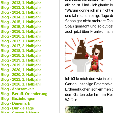
Blog - 2013, 1. Halbjahr
alleine ist. Und - ich glaube 
Blog - 2013, 2. Halbjahr
"Warum gönne ich mir nicht
Blog - 2014, 1. Halbjahr
und fahre auch einige Tage do
Blog - 2014, 2. Halbjahr
Schon gar nicht mehrere Tag
Blog - 2015, 1. Halbjahr
Spaß gemacht und so gut geta
Blog - 2015, 2. Halbjahr
Blog - 2016, 1. Halbjahr
auch jetzt über Fronleichnam
Blog - 2016, 2. Halbjahr
Blog - 2017, 1. Halbjahr
Blog - 2017, 2. Halbjahr
Blog - 2018, 1. Halbjahr
Blog - 2018, 2. Halbjahr
Blog - 2019, 1. Halbjahr
Blog - 2019, 2. Halbjahr
Blog - 2020, 1. Halbjahr
Blog - 2020, 2. Halbjahr
Ich fühle mich dort wie in ei
Blog - 2021, 1. Halbjahr
Garten unzählige Fotomotive
Blog - 2026, 1. Halbjahr
Blog - Achtsamkeit
Erdbeerkuchen schlemmen ode
Blog - Berufl. Orientierung
dem Garten oder hmmm Reibe
Blog - Beziehungen
Waffeln ...
Blog - Dänemark
Blog - Dunkle Tage
Blog - Garten & Natur