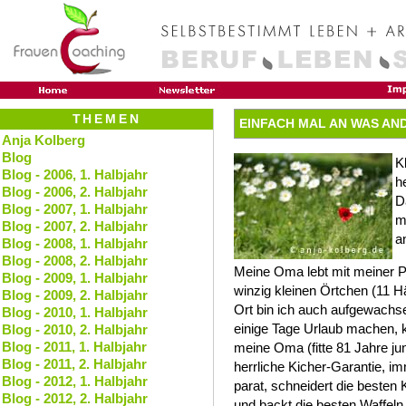
THEMEN
EINFACH MAL AN WAS AND
Anja Kolberg
Blog
K
Blog - 2006, 1. Halbjahr
he
Blog - 2006, 2. Halbjahr
D
Blog - 2007, 1. Halbjahr
m
Blog - 2007, 2. Halbjahr
a
Blog - 2008, 1. Halbjahr
Blog - 2008, 2. Halbjahr
Meine Oma lebt mit meiner 
Blog - 2009, 1. Halbjahr
winzig kleinen Örtchen (11 
Blog - 2009, 2. Halbjahr
Ort bin ich auch aufgewach
Blog - 2010, 1. Halbjahr
einige Tage Urlaub machen, 
Blog - 2010, 2. Halbjahr
Blog - 2011, 1. Halbjahr
meine Oma (fitte 81 Jahre ju
Blog - 2011, 2. Halbjahr
herrliche Kicher-Garantie, i
Blog - 2012, 1. Halbjahr
parat, schneidert die beste
Blog - 2012, 2. Halbjahr
und backt die besten Waffeln 