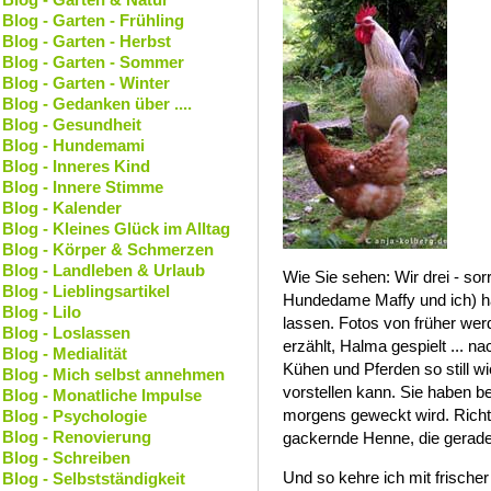
Blog - Garten - Frühling
Blog - Garten - Herbst
Blog - Garten - Sommer
Blog - Garten - Winter
Blog - Gedanken über ....
Blog - Gesundheit
Blog - Hundemami
Blog - Inneres Kind
Blog - Innere Stimme
Blog - Kalender
Blog - Kleines Glück im Alltag
Blog - Körper & Schmerzen
Blog - Landleben & Urlaub
Wie Sie sehen: Wir drei - sor
Blog - Lieblingsartikel
Hundedame Maffy und ich) ha
Blog - Lilo
lassen. Fotos von früher we
Blog - Loslassen
erzählt, Halma gespielt ... n
Blog - Medialität
Kühen und Pferden so still w
Blog - Mich selbst annehmen
vorstellen kann. Sie haben b
Blog - Monatliche Impulse
morgens geweckt wird. Richt
Blog - Psychologie
Blog - Renovierung
gackernde Henne, die gerade e
Blog - Schreiben
Und so kehre ich mit frischer
Blog - Selbstständigkeit