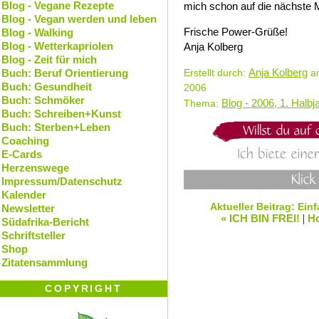
Blog - Vegane Rezepte
mich schon auf die nächste 
Blog - Vegan werden und leben
Frische Power-Grüße!
Blog - Walking
Blog - Wetterkapriolen
Anja Kolberg
Blog - Zeit für mich
Anja Kolberg
Buch: Beruf Orientierung
Erstellt durch:
am
Buch: Gesundheit
2006
Buch: Schmöker
Blog - 2006, 1. Halbj
Thema:
Buch: Schreiben+Kunst
Buch: Sterben+Leben
Coaching
E-Cards
Herzenswege
Impressum/Datenschutz
Kalender
Aktueller Beitrag: Ein
Newsletter
« ICH BIN FREI!
|
H
Südafrika-Bericht
Schriftsteller
Shop
Zitatensammlung
COPYRIGHT