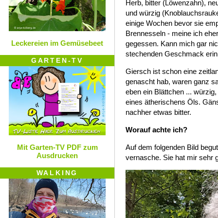
Herb, bitter (Löwenzahn), neut
und würzig (Knoblauchsrauke 
einige Wochen bevor sie em
Brennesseln - meine ich eher
Leckereien im Gemüsebeet
gegessen. Kann mich gar nic
stechenden Geschmack erin
GARTEN-TV
Giersch ist schon eine zeitlan
genascht hab, waren ganz sa
eben ein Blättchen ... würzig
eines ätherischens Öls. Gä
nachher etwas bitter.
Worauf achte ich?
Mit Garten-TV PDF zum
Auf dem folgenden Bild begut
Ausdrucken
vernasche. Sie hat mir sehr
WALKING