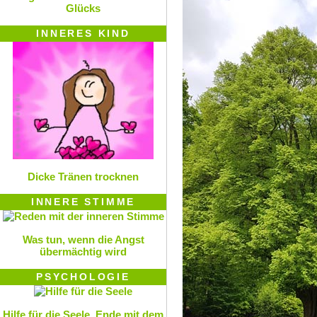
Glücks
INNERES KIND
Dicke Tränen trocknen
INNERE STIMME
Was tun, wenn die Angst
übermächtig wird
PSYCHOLOGIE
Hilfe für die Seele. Ende mit dem