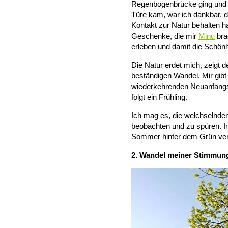
Regenbogenbrücke ging und i
Türe kam, war ich dankbar, d
Kontakt zur Natur behalten h
Geschenke, die mir
Minu
bra
erleben und damit die Schönh
Die Natur erdet mich, zeigt 
beständigen Wandel. Mir gibt
wiederkehrenden Neuanfangs 
folgt ein Frühling.
Ich mag es, die welchselnd
beobachten und zu spüren. Im
Sommer hinter dem Grün ver
2. Wandel meiner Stimmun