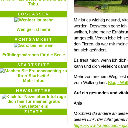
Tabu.
LOSLASSEN
Mir ist es wichtig gesund, vita
werden. Deswegen gehe ich
Weniger ist mehr
walken, habe meine Ernährung
umgestellt. Vegan lebe ich s
ACHTSAMKEIT
den Tieren, da war mir meine
hat sich geändert.
Frühlingsmärchen für die Seele
Es freut mich, wenn ich dic
STARTSEITE
kann und dich vielleicht damit
Mehr von meinem Weg liest d
Mehr Infos
vom Walking hier:
Blog - Wal
NEWSLETTER
Auf ein gesundes und vital
Trage
dich hier für meinen gratis
Anja
Newsletter ein!
ZITATE
Möchtest du andere an diesem
diesen Link, der führt genau h
https://www.frauencoaching.