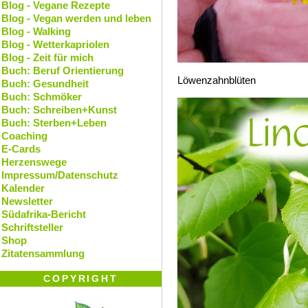
Blog - Vegane Rezepte
Blog - Vegan werden und leben
Blog - Walking
Blog - Wetterkapriolen
Blog - Zeit für mich
Buch: Beruf Orientierung
Löwenzahnblüten
Buch: Gesundheit
Buch: Schmöker
Buch: Schreiben+Kunst
Buch: Sterben+Leben
Coaching
E-Cards
Herzenswege
Impressum/Datenschutz
Kalender
Newsletter
Südafrika-Bericht
Schriftsteller
Shop
Zitatensammlung
COPYRIGHT