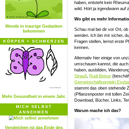
haben, entsteht kein Rheuma
wild. Hört ja irgendwann auf
Wo gibt es mehr Informati
Wende in traurige Gedanken
Schau mal bei dir vor Ort, 
bekommen
werden. Ich bin mir sicher, du
KÖRPER + SCHMERZEN
Fragen stellen, lernst erste
kennen.
Alternativ hier einige von un
umschauen kannst, die auc
haben, ausbilden, Wanderun
Strauß
,
Rudi Beiser
(beschäft
Gemeinschaftsprojekt Essba
stammt das oben stehende Zi
(Pflanzenposter mit tollen 
Mehr Gesundheit in einem Jahr.
Download, Bücher, Links, T
MICH SELBST
Warum mache ich das?
ANNEHMEN
Vergleichen ist das Ende des