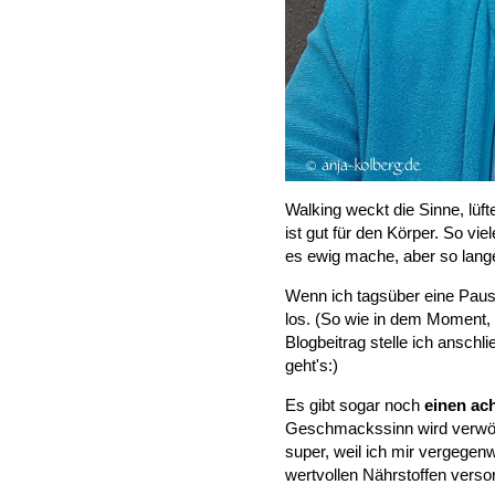
Walking weckt die Sinne, lüf
ist gut für den Körper. So vie
es ewig mache, aber so lang
Wenn ich tagsüber eine Paus
los. (So wie in dem Moment,
Blogbeitrag stelle ich anschlie
geht's:)
Es gibt sogar noch
einen ac
Geschmackssinn wird verwöhn
super, weil ich mir vergegenw
wertvollen Nährstoffen verso