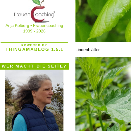
Anja Kolberg • Frauencoaching
1999 - 2026
POWERED BY
THINGAMABLOG 1.5.1
Lindenblätter
WER MACHT DIE SEITE?