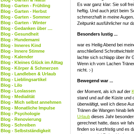
Es war ganz klar: Sie soll fr
Blog - Garten - Frühling
heftig. Und auch jetzt beim S
Blog - Garten - Herbst
Blog - Garten - Sommer
schmerzhaft in meine Augen. 
Blog - Garten - Winter
Zeitpunkt ausführlicher nur d
Blog - Gedanken über ....
Blog - Gesundheit
Besonders lustig ...
Blog - Hundemami
war es Heilig Abend bei mein
Blog - Inneres Kind
Blog - Innere Stimme
anschließend Schrottwichte
Blog - Kalender
lachte sich schlapp über ihr
Blog - Kleines Glück im Alltag
Wenn ich vom Lachen Tränen 
Blog - Körper & Schmerzen
nicht. :-)
Blog - Landleben & Urlaub
Blog - Lieblingsartikel
Bewegend war ...
Blog - Lilo
Blog - Loslassen
der Moment, als ich auf der
K
Blog - Medialität
stand und auf die Küste und 
Blog - Mich selbst annehmen
überwältigt, weil ich diese Au
Blog - Monatliche Impulse
Tränen die Wangen hinab lie
Blog - Psychologie
Urlaub
dieses Jahr besonders.
Blog - Renovierung
gerechnet hatte, dass wir fa
Blog - Schreiben
finden so kurzfristig und es
Blog - Selbstständigkeit