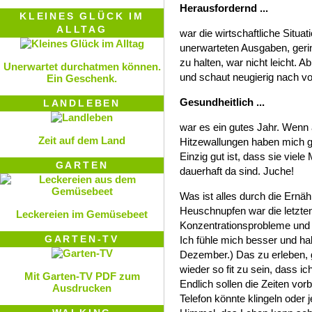
Herausfordernd ...
KLEINES GLÜCK IM
ALLTAG
war die wirtschaftliche Situat
unerwarteten Ausgaben, ger
zu halten, war nicht leicht. A
Unerwartet durchatmen können.
und schaut neugierig nach vor
Ein Geschenk.
Gesundheitlich ...
LANDLEBEN
war es ein gutes Jahr. Wenn au
Zeit auf dem Land
Hitzewallungen haben mich g
Einzig gut ist, dass sie vie
GARTEN
dauerhaft da sind. Juche!
Was ist alles durch die Ern
Heuschnupfen war die letzte
Leckereien im Gemüsebeet
Konzentrationsprobleme und E
GARTEN-TV
Ich fühle mich besser und hab
Dezember.) Das zu erleben, g
wieder so fit zu sein, dass 
Mit Garten-TV PDF zum
Endlich sollen die Zeiten vorb
Ausdrucken
Telefon könnte klingeln oder