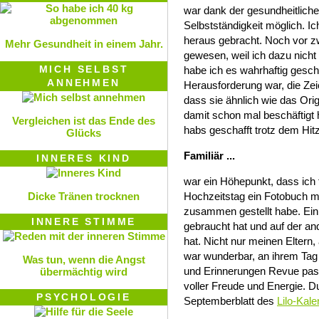
war dank der gesundheitlich
Selbstständigkeit möglich. I
heraus gebracht. Noch vor z
Mehr Gesundheit in einem Jahr.
gewesen, weil ich dazu nicht 
MICH SELBST
habe ich es wahrhaftig gesch
ANNEHMEN
Herausforderung war, die Zeic
dass sie ähnlich wie das Or
damit schon mal beschäftigt h
Vergleichen ist das Ende des
habs geschafft trotz dem Hi
Glücks
Familiär ...
INNERES KIND
war ein Höhepunkt, dass ich 
Dicke Tränen trocknen
Hochzeitstag ein Fotobuch mi
zusammen gestellt habe. Ein
INNERE STIMME
gebraucht hat und auf der an
hat. Nicht nur meinen Eltern
war wunderbar, an ihrem Tag
Was tun, wenn die Angst
und Erinnerungen Revue pass
übermächtig wird
voller Freude und Energie. D
PSYCHOLOGIE
Septemberblatt des
Lilo-Kal