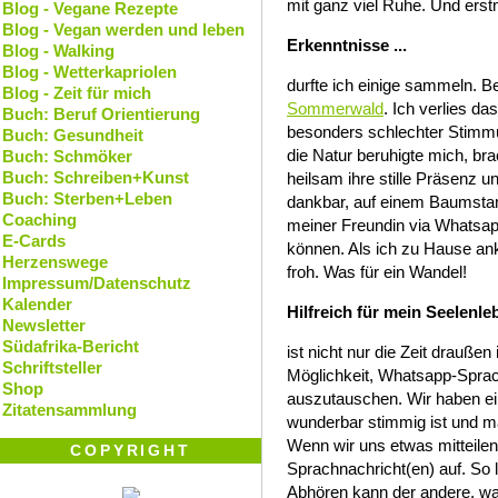
mit ganz viel Ruhe. Und ers
Blog - Vegane Rezepte
Blog - Vegan werden und leben
Erkenntnisse ...
Blog - Walking
Blog - Wetterkapriolen
durfte ich einige sammeln. B
Blog - Zeit für mich
Sommerwald
. Ich verlies 
Buch: Beruf Orientierung
besonders schlechter Stimmun
Buch: Gesundheit
die Natur beruhigte mich, bra
Buch: Schmöker
Buch: Schreiben+Kunst
heilsam ihre stille Präsenz u
Buch: Sterben+Leben
dankbar, auf einem Baumst
Coaching
meiner Freundin via Whatsap
E-Cards
können. Als ich zu Hause an
Herzenswege
froh. Was für ein Wandel!
Impressum/Datenschutz
Kalender
Hilfreich für mein Seelenleb
Newsletter
Südafrika-Bericht
ist nicht nur die Zeit draußen
Schriftsteller
Möglichkeit, Whatsapp-Sprac
Shop
auszutauschen. Wir haben ein
Zitatensammlung
wunderbar stimmig ist und ma
Wenn wir uns etwas mitteile
COPYRIGHT
Sprachnachricht(en) auf. So 
Abhören kann der andere, wann