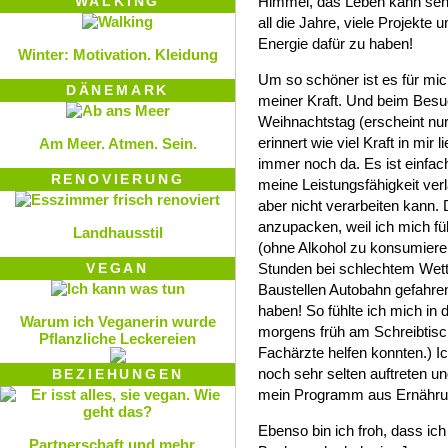
WALKING
Himmel, das Leben kann sehr
all die Jahre, viele Projekte 
Energie dafür zu haben!
Winter: Motivation. Kleidung
Um so schöner ist es für mi
DÄNEMARK
meiner Kraft. Und beim Bes
Weihnachtstag (erscheint nu
erinnert wie viel Kraft in mir l
Am Meer. Atmen. Sein.
immer noch da. Es ist einfac
RENOVIERUNG
meine Leistungsfähigkeit ver
aber nicht verarbeiten kann.
anzupacken, weil ich mich fü
Landhausstil
(ohne Alkohol zu konsumieren
VEGAN
Stunden bei schlechtem Wette
Baustellen Autobahn gefahre
haben! So fühlte ich mich in 
Warum ich Veganerin wurde
morgens früh am Schreibtisch
Pflanzliche Leckereien
Fachärzte helfen konnten.) I
noch sehr selten auftreten un
BEZIEHUNGEN
mein Programm aus Ernähru
Ebenso bin ich froh, dass ic
Partnerschaft und mehr...