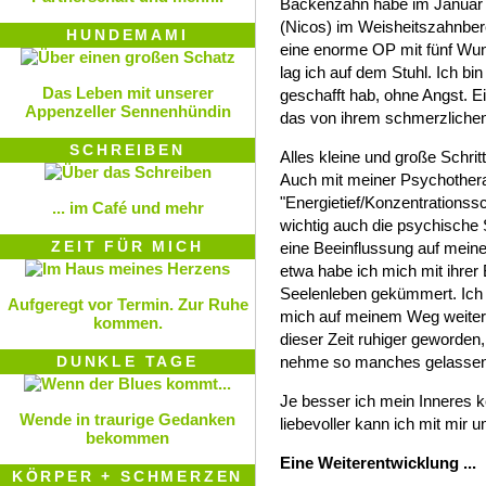
Backenzahn habe im Januar 
(Nicos) im Weisheitszahnber
HUNDEMAMI
eine enorme OP mit fünf W
lag ich auf dem Stuhl. Ich bi
Das Leben mit unserer
geschafft hab, ohne Angst. 
Appenzeller Sennenhündin
das von ihrem schmerzlichen
SCHREIBEN
Alles kleine und große Schr
Auch mit meiner Psychother
"Energietief/Konzentrationssc
... im Café und mehr
wichtig auch die psychische S
ZEIT FÜR MICH
eine Beeinflussung auf meine
etwa habe ich mich mit ihrer
Seelenleben gekümmert. Ich m
Aufgeregt vor Termin. Zur Ruhe
mich auf meinem Weg weiter, w
kommen.
dieser Zeit ruhiger geworden,
DUNKLE TAGE
nehme so manches gelassen
Je besser ich mein Inneres 
Wende in traurige Gedanken
liebevoller kann ich mit mir 
bekommen
Eine Weiterentwicklung ...
KÖRPER + SCHMERZEN