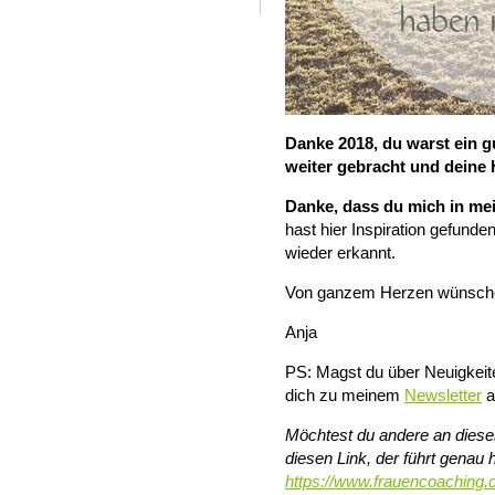
Danke 2018, du warst ein g
weiter gebracht und deine 
Danke, dass du mich in me
hast hier Inspiration gefunden
wieder erkannt.
Von ganzem Herzen wünsche 
Anja
PS: Magst du über Neuigkeit
dich zu meinem
Newsletter
a
Möchtest du andere an diesem
diesen Link, der führt genau h
https://www.frauencoaching.