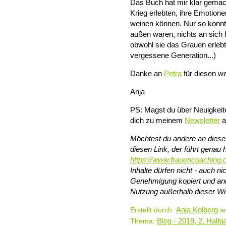
Das Buch hat mir klar gemach
Krieg erlebten, ihre Emotione
weinen können. Nur so konnte
außen waren, nichts an sich 
obwohl sie das Grauen erlebt
vergessene Generation...)
Danke an
Petra
für diesen we
Anja
PS: Magst du über Neuigkeit
dich zu meinem
Newsletter
a
Möchtest du andere an diesem
diesen Link, der führt genau h
https://www.frauencoaching.
Inhalte dürfen nicht - auch 
Genehmigung kopiert und and
Nutzung außerhalb dieser We
Anja Kolberg
Erstellt durch:
am
Blog - 2018, 2. Halbj
Thema: