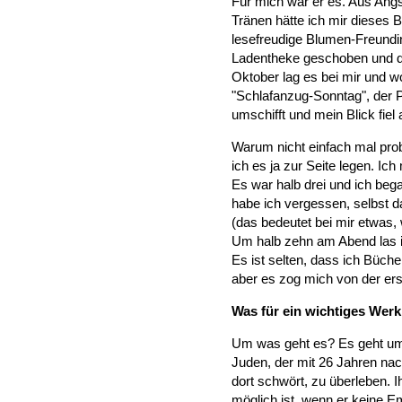
Für mich war er es. Aus Angs
Tränen hätte ich mir dieses B
lesefreudige Blumen-Freundi
Ladentheke geschoben und d
Oktober lag es bei mir und w
"Schlafanzug-Sonntag", der 
umschifft und mein Blick fiel
Warum nicht einfach mal prob
ich es ja zur Seite legen. I
Es war halb drei und ich be
habe ich vergessen, selbst 
(das bedeutet bei mir etwas, 
Um halb zehn am Abend las ic
Es ist selten, dass ich Büch
aber es zog mich von der ers
Was für ein wichtiges Werk
Um was geht es? Es geht um
Juden, der mit 26 Jahren nac
dort schwört, zu überleben. I
möglich ist, wenn er keine Em