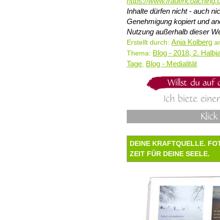
https://www.frauencoaching.
Inhalte dürfen nicht - auch 
Genehmigung kopiert und and
Nutzung außerhalb dieser We
Anja Kolberg
Erstellt durch:
am
Blog - 2018, 2. Halbj
Thema:
Tage
Blog - Medialität
,
DEINE KRAFTQUELLE. FO
ZEIT FÜR DEINE SEELE.