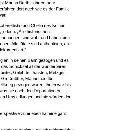
ibt Marina Barth in ihrem sehr
erfahren dort auch wie es der Familie
war.
abarettistin und Chefin des Kölner
, jedoch: „Alle historischen
achungen sind wahr und haben sich
ben. Alle Zitate sind authentisch, alle
okumentiert.“
g an in seinen Bann gezogen und es
h das Schicksal all der wunderbaren
eiter, Gelehrte, Juristen, Metzger,
, Großmütter, Männer die für
ltkrieg gezogen waren. Ihnen war bis
was sie nach den Deportationen
eien Umsiedlungen und sie würden dort
rspektive zu erleben hat eine ganz
 wieder durchlese, die ich während des