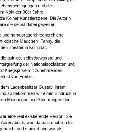
 Lebensbedingungen und die
im Köln der 30er Jahre.
die Kölner Künstlerszene. Die Autorin
äre sie selbst dabei gewesen.
 und herausragend recherchierte
t kölsche Mädchen“ Fanny, die
en Theater in Köln war.
t die quirlige, selbstbewusste und
ergreifung der Nationalsozialisten und
nd Kriegsjahre mit zunehmenden
lust von Freiheit.
t dem Ladenbesitzer Gustav, ihrem
 und so bekommen wir einen Eindruck in
ischen Meinungen und Stimmungen der
ar eine real existierende Person. Sie
m Adressbuch, was damals unüblich für
 gemacht und studiert und war als