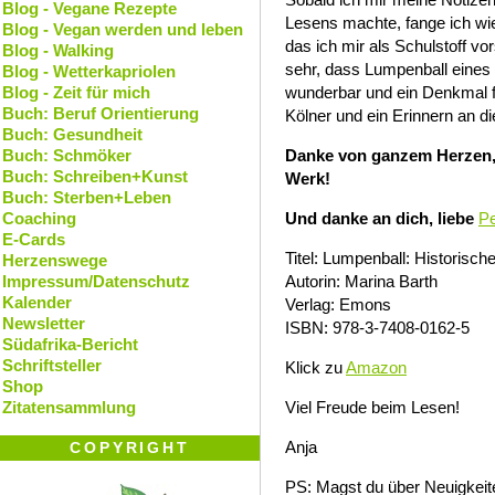
Blog - Vegane Rezepte
Lesens machte, fange ich wi
Blog - Vegan werden und leben
das ich mir als Schulstoff vo
Blog - Walking
sehr, dass Lumpenball eines 
Blog - Wetterkapriolen
Blog - Zeit für mich
wunderbar und ein Denkmal f
Buch: Beruf Orientierung
Kölner und ein Erinnern an d
Buch: Gesundheit
Buch: Schmöker
Danke von ganzem Herzen, l
Buch: Schreiben+Kunst
Werk!
Buch: Sterben+Leben
Coaching
Und danke an dich, liebe
Pe
E-Cards
Titel: Lumpenball: Historisc
Herzenswege
Impressum/Datenschutz
Autorin: Marina Barth
Kalender
Verlag: Emons
Newsletter
ISBN: 978-3-7408-0162-5
Südafrika-Bericht
Schriftsteller
Klick zu
Amazon
Shop
Zitatensammlung
Viel Freude beim Lesen!
Anja
COPYRIGHT
PS: Magst du über Neuigkeit