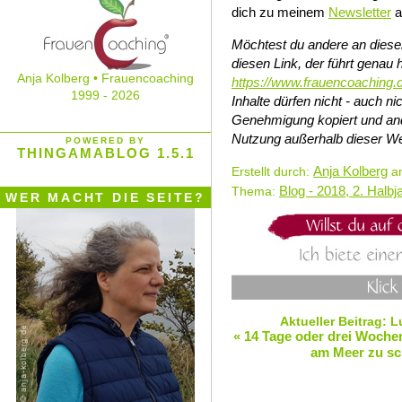
dich zu meinem
Newsletter
a
Möchtest du andere an diesem
diesen Link, der führt genau h
Anja Kolberg • Frauencoaching
https://www.frauencoaching.
1999 - 2026
Inhalte dürfen nicht - auch 
Genehmigung kopiert und and
Nutzung außerhalb dieser We
POWERED BY
THINGAMABLOG 1.5.1
Anja Kolberg
Erstellt durch:
am
Blog - 2018, 2. Halbj
Thema:
WER MACHT DIE SEITE?
Aktueller Beitrag: 
« 14 Tage oder drei Woche
am Meer zu sch