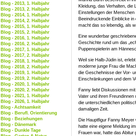
Blog - 2013, 1. Halbjahr
Kleidung, das Verhalten, die
Blog - 2013, 2. Halbjahr
Einstellungen der Menschen 
Blog - 2014, 1. Halbjahr
Beeindruckende Einblicke in 
Blog - 2014, 2. Halbjahr
macht das so lebendig, als w
Blog - 2015, 1. Halbjahr
Blog - 2015, 2. Halbjahr
Eine wunderbar geschriebene
Blog - 2016, 1. Halbjahr
Geschichte rund um das „ech
Blog - 2016, 2. Halbjahr
Puppenspielerin am Hännesch
Blog - 2017, 1. Halbjahr
Blog - 2017, 2. Halbjahr
Weil sie Halb-Jüdin ist, erleb
Blog - 2018, 1. Halbjahr
moderne junge Frau die Macht
Blog - 2018, 2. Halbjahr
Blog - 2019, 1. Halbjahr
die Geschehnisse der Vor- u
Blog - 2019, 2. Halbjahr
Einschränkungen und dem Ver
Blog - 2020, 1. Halbjahr
Blog - 2020, 2. Halbjahr
Fanny liebt Diskussionen mi
Blog - 2021, 1. Halbjahr
Vater und ihren Freundinnen
Blog - 2026, 1. Halbjahr
die unterschiedlichen polit
Blog - Achtsamkeit
damaligen Zeit.
Blog - Berufl. Orientierung
Blog - Beziehungen
Die Hauptfigur Fanny Meyer w
Blog - Dänemark
hatte eine eigene Meldung i
Blog - Dunkle Tage
Frauen war, hatte das Abitur
Blog - Garten & Natur