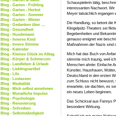
Schauspielerin tätig, beschre
Blog - Garten - Frühling
interessanten Nachwort. Wir 
Blog - Garten - Herbst
Meyer tatsächlich ergangen 
Blog - Garten - Sommer
Blog - Garten - Winter
Die Handlung, so betont die K
Blog - Gedanken über ....
Klingelpütz-Theaters sei fiktiv
Blog - Gesundheit
Begebenheiten und Bekanntm
Blog - Hundemami
genauso ereignet wie beschrie
Blog - Inneres Kind
Blog - Innere Stimme
Maßnahmen der Nazis sind d
Blog - Kalender
Mich hat das Buch von Anfan
Blog - Kleines Glück im Alltag
Blog - Körper & Schmerzen
stimmte mich traurig, weil ic
Blog - Landleben & Urlaub
Menschen ahnte: Einfache Arb
Blog - Lieblingsartikel
Künstler, Hausfrauen, Mütter
Blog - Lilo
Deutschland in den ersten We
Blog - Loslassen
zum Schluss nicht bewusst, 
Blog - Medialität
erwartete, sie dachten, es s
Blog - Mich selbst annehmen
ein neues Leben beginnen.
Blog - Monatliche Impulse
Blog - Psychologie
Das Schicksal aus Fannys Pe
Blog - Renovierung
besondere Wirkung.
Blog - Schreiben
Blog - Selbstständigkeit
Sobald ich mir meine Notizen