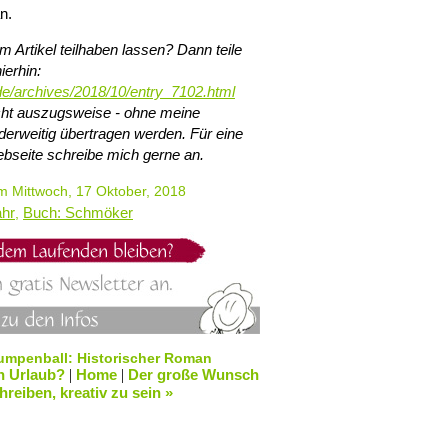
n.
 Artikel teilhaben lassen? Dann teile
ierhin:
de/archives/2018/10/entry_7102.html
nicht auszugsweise - ohne meine
erweitig übertragen werden. Für eine
bseite schreibe mich gerne an.
 Mittwoch, 17 Oktober, 2018
ahr
Buch: Schmöker
,
Lumpenball: Historischer Roman
n Urlaub?
|
Home
|
Der große Wunsch
reiben, kreativ zu sein »