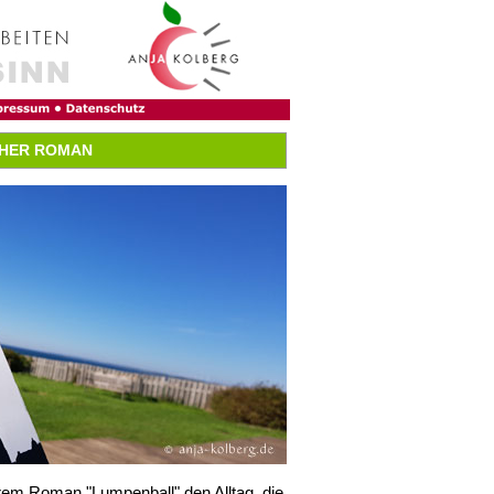
CHER ROMAN
hrem Roman "Lumpenball" den Alltag, die