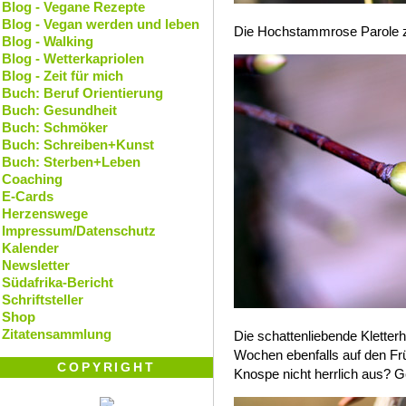
Blog - Vegane Rezepte
Blog - Vegan werden und leben
Die Hochstammrose Parole z
Blog - Walking
Blog - Wetterkapriolen
Blog - Zeit für mich
Buch: Beruf Orientierung
Buch: Gesundheit
Buch: Schmöker
Buch: Schreiben+Kunst
Buch: Sterben+Leben
Coaching
E-Cards
Herzenswege
Impressum/Datenschutz
Kalender
Newsletter
Südafrika-Bericht
Schriftsteller
Shop
Zitatensammlung
Die schattenliebende Kletterh
Wochen ebenfalls auf den Früh
COPYRIGHT
Knospe nicht herrlich aus? G