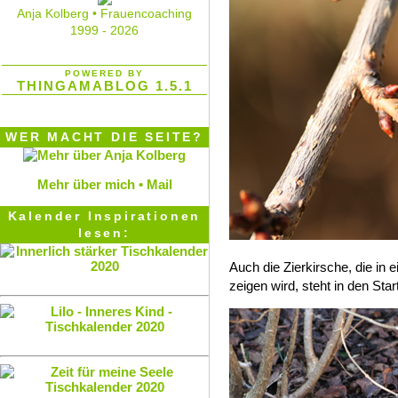
Anja Kolberg • Frauencoaching
1999 - 2026
POWERED BY
THINGAMABLOG 1.5.1
WER MACHT DIE SEITE?
Mehr über mich •
Mail
Kalender Inspirationen
lesen:
Auch die Zierkirsche, die in 
zeigen wird, steht in den Star