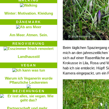
WALKING
Winter: Motivation. Kleidung
DÄNEMARK
Am Meer. Atmen. Sein.
RENOVIERUNG
Beim täglichen Spaziergang m
mich an den jahreszeitlichen
Landhausstil
sich auf einer Rasenfläche 
Krokusse in Lila, Rosa und W
VEGAN
hab ich sie entdeckt. Hüpf! S
Kamera eingepackt, um ein 
Warum ich Veganerin wurde
Pflanzliche Leckereien
BEZIEHUNGEN
Partnerschaft und mehr...