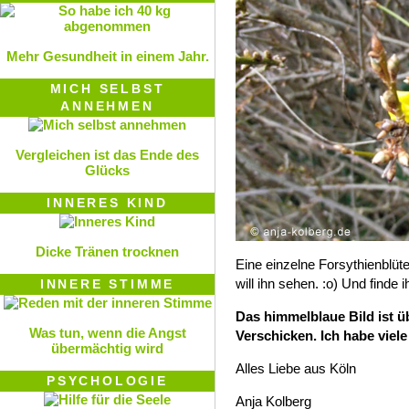
Mehr Gesundheit in einem Jahr.
MICH SELBST
ANNEHMEN
Vergleichen ist das Ende des
Glücks
INNERES KIND
Dicke Tränen trocknen
Eine einzelne Forsythienblüt
will ihn sehen. :o) Und finde i
INNERE STIMME
Das himmelblaue Bild ist ü
Was tun, wenn die Angst
Verschicken. Ich habe viele
übermächtig wird
Alles Liebe aus Köln
PSYCHOLOGIE
Anja Kolberg