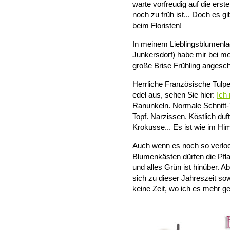
warte vorfreudig auf die ers
noch zu früh ist... Doch es g
beim Floristen!
In meinem Lieblingsblumenla
Junkersdorf) habe mir bei mei
große Brise Frühling angesch
Herrliche Französische Tulpe
edel aus, sehen Sie hier:
Ich
Ranunkeln. Normale Schnitt-
Topf. Narzissen. Köstlich du
Krokusse... Es ist wie im Hi
Auch wenn es noch so verloc
Blumenkästen dürfen die Pfla
und alles Grün ist hinüber. 
sich zu dieser Jahreszeit sow
keine Zeit, wo ich es mehr g