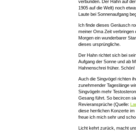
verbunden. Der Hahn auf de
1905 auf die Welt) noch etwa
Laute bei Sonnenaufgang be
Ich finde dieses Geräusch r
meiner Oma Zeit verbringen 
Morgen ein wunderbarer Start
dieses ursprüngliche.
Der Hahn richtet sich bei s
Aufgang der Sonne und ab Ma
Hahnenschrei früher. Schön!
Auch die Singvögel richten i
zunehmender Tageslänge wird
Singvögeln mehr Testostero
Gesang führt. So becircen s
Revieransprüche (Quelle:
La
diese herrlichen Konzerte im 
freue ich mich sehr und schon
Licht kehrt zurück, macht uns 