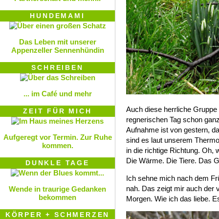
HUNDEMAMI
Das Leben mit unserer
Appenzeller Sennenhündin
SCHREIBEN
... im Café und mehr
Auch diese herrliche Grupp
ZEIT FÜR MICH
regnerischen Tag schon ganz
Aufnahme ist von gestern, da
Aufgeregt vor Termin. Zur Ruhe
sind es laut unserem Therm
kommen.
in die richtige Richtung. Oh, 
Die Wärme. Die Tiere. Das Gr
DUNKLE TAGE
Ich sehne mich nach dem Frü
nah. Das zeigt mir auch der
Wende in traurige Gedanken
bekommen
Morgen. Wie ich das liebe. Es
KÖRPER + SCHMERZEN