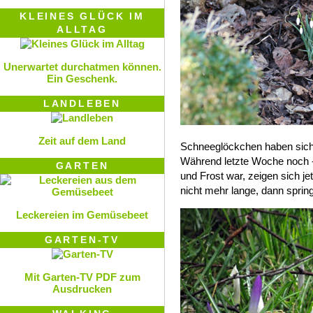
KLEINES GLÜCK IM
ALLTAG
Unerwartet durchatmen können.
Ein Geschenk.
LANDLEBEN
Zeit auf dem Land
Schneeglöckchen haben sich
Während letzte Woche noch -
GARTEN
und Frost war, zeigen sich jet
nicht mehr lange, dann sprin
Leckereien im Gemüsebeet
GARTEN-TV
Mit Garten-TV PDF zum
Ausdrucken