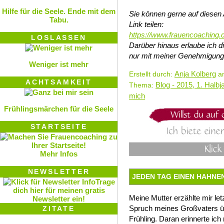
Hilfe für die Seele. Ende mit dem
Sie können gerne auf diesen 
Tabu.
Link teilen:
https://www.frauencoaching.
LOSLASSEN
Darüber hinaus erlaube ich 
nur mit meiner Genehmigung
Weniger ist mehr
Anja Kolberg
Erstellt durch:
am
ACHTSAMKEIT
Blog - 2015, 1. Halbj
Thema:
mich
Frühlingsmärchen für die Seele
STARTSEITE
Mehr Infos
NEWSLETTER
JEDEN TAG EINEN HAHNE
Trage
dich hier für meinen gratis
Meine Mutter erzählte mir le
Newsletter ein!
Spruch meines Großvaters 
ZITATE
Frühling. Daran erinnerte ic