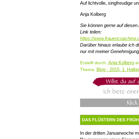
Auf lichtvolle, singfreudige 
Anja Kolberg
Sie können gerne auf diesen 
Link teilen:
https://www.frauencoaching.
Darüber hinaus erlaube ich 
nur mit meiner Genehmigung
Anja Kolberg
Erstellt durch:
am
Blog - 2015, 1. Halbj
Thema:
DAS FLÜSTERN DES FRÜHL
In der dritten Januarwoche 