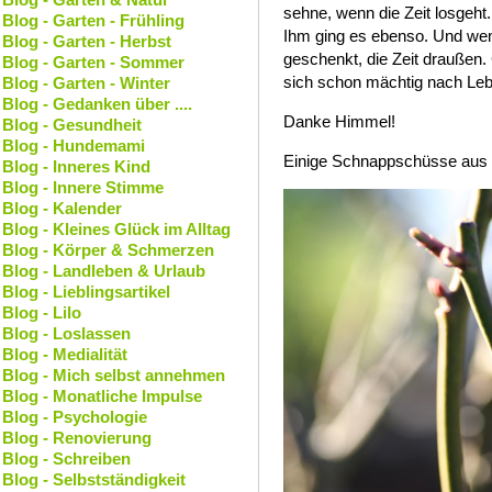
sehne, wenn die Zeit losgeht.
Blog - Garten - Frühling
Ihm ging es ebenso. Und wen
Blog - Garten - Herbst
geschenkt, die Zeit draußen. G
Blog - Garten - Sommer
sich schon mächtig nach Leb
Blog - Garten - Winter
Blog - Gedanken über ....
Danke Himmel!
Blog - Gesundheit
Blog - Hundemami
Einige Schnappschüsse aus 
Blog - Inneres Kind
Blog - Innere Stimme
Blog - Kalender
Blog - Kleines Glück im Alltag
Blog - Körper & Schmerzen
Blog - Landleben & Urlaub
Blog - Lieblingsartikel
Blog - Lilo
Blog - Loslassen
Blog - Medialität
Blog - Mich selbst annehmen
Blog - Monatliche Impulse
Blog - Psychologie
Blog - Renovierung
Blog - Schreiben
Blog - Selbstständigkeit