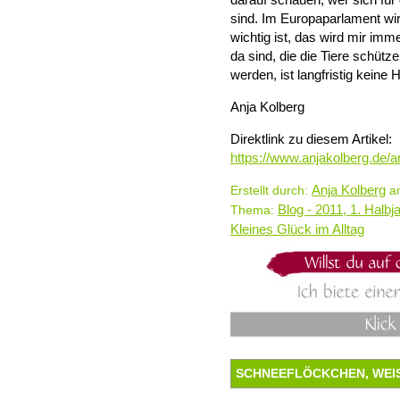
sind. Im Europaparlament wir
wichtig ist, das wird mir im
da sind, die die Tiere schütz
werden, ist langfristig keine H
Anja Kolberg
Direktlink zu diesem Artikel:
https://www.anjakolberg.de/a
Anja Kolberg
Erstellt durch:
am
Blog - 2011, 1. Halbj
Thema:
Kleines Glück im Alltag
SCHNEEFLÖCKCHEN, WEIS