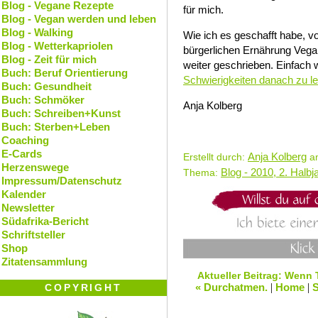
Blog - Vegane Rezepte
für mich.
Blog - Vegan werden und leben
Blog - Walking
Wie ich es geschafft habe, vo
Blog - Wetterkapriolen
bürgerlichen Ernährung Vega
Blog - Zeit für mich
weiter geschrieben. Einfach 
Buch: Beruf Orientierung
Schwierigkeiten danach zu l
Buch: Gesundheit
Buch: Schmöker
Anja Kolberg
Buch: Schreiben+Kunst
Buch: Sterben+Leben
Coaching
E-Cards
Anja Kolberg
Erstellt durch:
am
Herzenswege
Blog - 2010, 2. Halbj
Thema:
Impressum/Datenschutz
Kalender
Newsletter
Südafrika-Bericht
Schriftsteller
Shop
Zitatensammlung
Aktueller Beitrag: Wenn T
« Durchatmen.
|
Home
|
S
COPYRIGHT