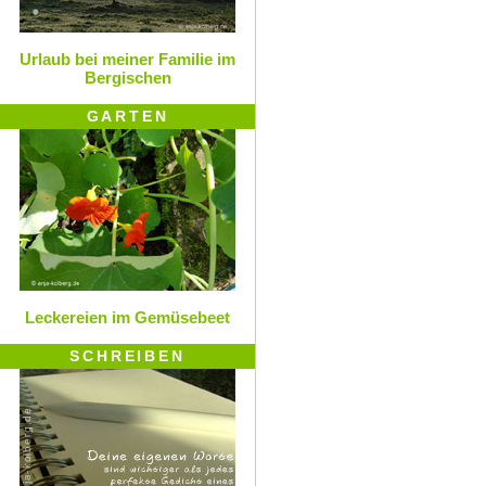
Urlaub bei meiner Familie im
Bergischen
GARTEN
Leckereien im Gemüsebeet
SCHREIBEN