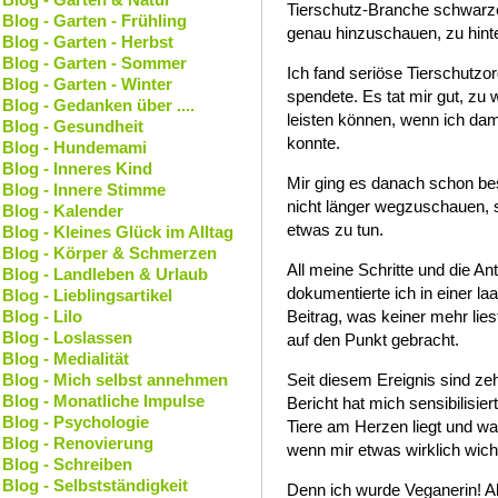
Tierschutz-Branche schwarze
Blog - Garten - Frühling
genau hinzuschauen, zu hinte
Blog - Garten - Herbst
Blog - Garten - Sommer
Ich fand seriöse Tierschutzor
Blog - Garten - Winter
spendete. Es tat mir gut, zu 
Blog - Gedanken über ....
leisten können, wenn ich dami
Blog - Gesundheit
konnte.
Blog - Hundemami
Blog - Inneres Kind
Mir ging es danach schon bes
Blog - Innere Stimme
nicht länger wegzuschauen,
Blog - Kalender
etwas zu tun.
Blog - Kleines Glück im Alltag
Blog - Körper & Schmerzen
All meine Schritte und die A
Blog - Landleben & Urlaub
dokumentierte ich in einer 
Blog - Lieblingsartikel
Blog - Lilo
Beitrag, was keiner mehr lies
Blog - Loslassen
auf den Punkt gebracht.
Blog - Medialität
Blog - Mich selbst annehmen
Seit diesem Ereignis sind z
Blog - Monatliche Impulse
Bericht hat mich sensibilisie
Blog - Psychologie
Tiere am Herzen liegt und wa
Blog - Renovierung
wenn mir etwas wirklich wichti
Blog - Schreiben
Blog - Selbstständigkeit
Denn ich wurde Veganerin! All