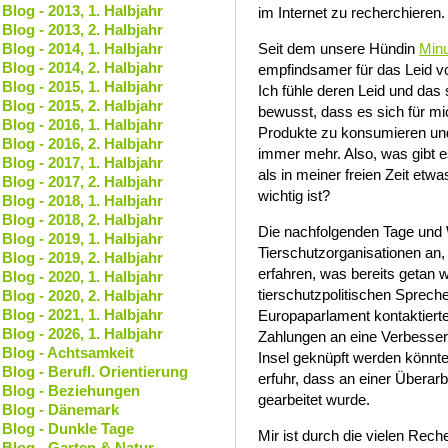
Blog - 2013, 1. Halbjahr
im Internet zu recherchieren.
Blog - 2013, 2. Halbjahr
Blog - 2014, 1. Halbjahr
Seit dem unsere Hündin
Min
Blog - 2014, 2. Halbjahr
empfindsamer für das Leid vo
Blog - 2015, 1. Halbjahr
Ich fühle deren Leid und das
Blog - 2015, 2. Halbjahr
bewusst, dass es sich für mich
Blog - 2016, 1. Halbjahr
Produkte zu konsumieren und
Blog - 2016, 2. Halbjahr
immer mehr. Also, was gibt es
Blog - 2017, 1. Halbjahr
als in meiner freien Zeit etw
Blog - 2017, 2. Halbjahr
wichtig ist?
Blog - 2018, 1. Halbjahr
Blog - 2018, 2. Halbjahr
Die nachfolgenden Tage und
Blog - 2019, 1. Halbjahr
Tierschutzorganisationen an,
Blog - 2019, 2. Halbjahr
erfahren, was bereits getan 
Blog - 2020, 1. Halbjahr
tierschutzpolitischen Spreche
Blog - 2020, 2. Halbjahr
Blog - 2021, 1. Halbjahr
Europaparlament kontaktierte
Blog - 2026, 1. Halbjahr
Zahlungen an eine Verbesser
Blog - Achtsamkeit
Insel geknüpft werden könnte
Blog - Berufl. Orientierung
erfuhr, dass an einer Überar
Blog - Beziehungen
gearbeitet wurde.
Blog - Dänemark
Blog - Dunkle Tage
Mir ist durch die vielen Rech
Blog - Garten & Natur