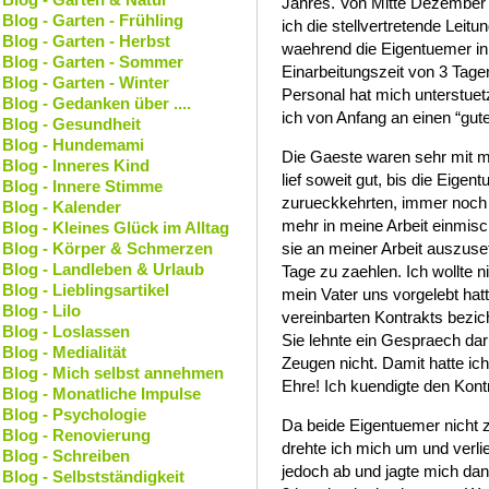
Jahres. Von Mitte Dezember
Blog - Garten - Frühling
ich die stellvertretende Lei
Blog - Garten - Herbst
waehrend die Eigentuemer in
Blog - Garten - Sommer
Einarbeitungszeit von 3 Tage
Blog - Garten - Winter
Personal hat mich unterstuet
Blog - Gedanken über ....
ich von Anfang an einen “gute
Blog - Gesundheit
Blog - Hundemami
Die Gaeste waren sehr mit m
Blog - Inneres Kind
lief soweit gut, bis die Eig
Blog - Innere Stimme
zurueckkehrten, immer noch 
Blog - Kalender
mehr in meine Arbeit einmisc
Blog - Kleines Glück im Alltag
Blog - Körper & Schmerzen
sie an meiner Arbeit auszuse
Blog - Landleben & Urlaub
Tage zu zaehlen. Ich wollte n
Blog - Lieblingsartikel
mein Vater uns vorgelebt hat
Blog - Lilo
vereinbarten Kontrakts bezich
Blog - Loslassen
Sie lehnte ein Gespraech dar
Blog - Medialität
Zeugen nicht. Damit hatte ic
Blog - Mich selbst annehmen
Ehre! Ich kuendigte den Kon
Blog - Monatliche Impulse
Blog - Psychologie
Da beide Eigentuemer nicht 
Blog - Renovierung
drehte ich mich um und verl
Blog - Schreiben
jedoch ab und jagte mich da
Blog - Selbstständigkeit