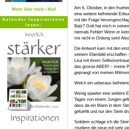
Am 6. Oktober, in den frueh
Mehr über mich •
Mail
eine weitere befreiende Erleu
Kalender Inspirationen
mit der Frage herumgeschlage
lesen:
Balz? Gott hat mich in seine
niemals Fehler! Wenn er kei
mir nicht in Ordung sein! A
Die Antwort kam mit den erst
seinem Ebenbild erschaffen –
Lisa mit ihrem Selbstvertrau
das grosse ABER! – meine Pe
gepraegt von meinen Mitme
Welch ein ueberaus befreien
Wenig spaeter eine weitere 
Tages von einem Jungen gefr
dass da ein Mann in dem Stei
gefuehlt und nur den Stein 
Seitdem schlage ich die Stei
ziseliere die neue mit sehr v