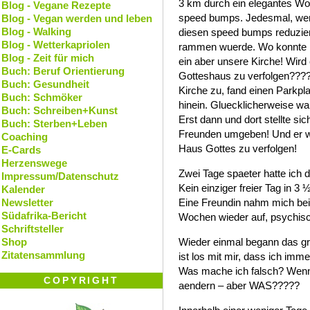
3 km durch ein elegantes Wo
Blog - Vegane Rezepte
speed bumps. Jedesmal, wen
Blog - Vegan werden und leben
Blog - Walking
diesen speed bumps reduziert
Blog - Wetterkapriolen
rammen wuerde. Wo konnte ich
Blog - Zeit für mich
ein aber unsere Kirche! Wird e
Buch: Beruf Orientierung
Gotteshaus zu verfolgen???? 
Buch: Gesundheit
Kirche zu, fand einen Parkpl
Buch: Schmöker
hinein. Gluecklicherweise wa
Buch: Schreiben+Kunst
Erst dann und dort stellte sic
Buch: Sterben+Leben
Freunden umgeben! Und er wag
Coaching
Haus Gottes zu verfolgen!
E-Cards
Herzenswege
Zwei Tage spaeter hatte ich
Impressum/Datenschutz
Kein einziger freier Tag in 3
Kalender
Newsletter
Eine Freundin nahm mich bei 
Südafrika-Bericht
Wochen wieder auf, psychisc
Schriftsteller
Shop
Wieder einmal begann das g
Zitatensammlung
ist los mit mir, dass ich imm
Was mache ich falsch? Wenn i
COPYRIGHT
aendern – aber WAS?????