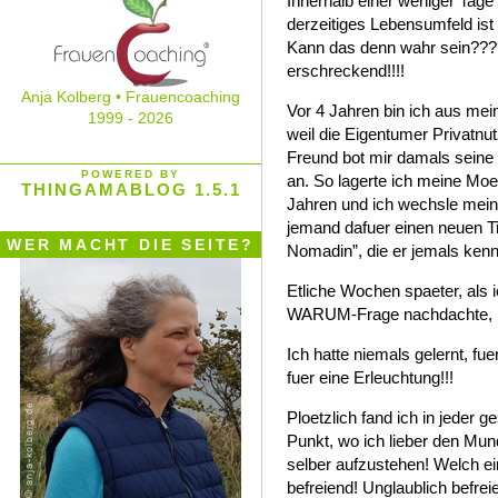
Innerhalb einer weniger Tage 
derzeitiges Lebensumfeld ist
Kann das denn wahr sein????
erschreckend!!!!
Anja Kolberg • Frauencoaching
Vor 4 Jahren bin ich aus me
1999 - 2026
weil die Eigentumer Privatnu
Freund bot mir damals seine
POWERED BY
an. So lagerte ich meine Moeb
THINGAMABLOG 1.5.1
Jahren und ich wechsle meine
jemand dafuer einen neuen Ti
WER MACHT DIE SEITE?
Nomadin”, die er jemals kenn
Etliche Wochen spaeter, als 
WARUM-Frage nachdachte, hat
Ich hatte niemals gelernt, f
fuer eine Erleuchtung!!!
Ploetzlich fand ich in jeder
Punkt, wo ich lieber den Mun
selber aufzustehen! Welch ei
befreiend! Unglaublich befrei