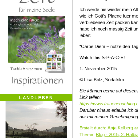
Ich werde nie wieder mein Alt
wie ich Gott’s Plaene fuer m
verbliebenen Zeit packen kan
habe ich noch massig Zeit 
leben:
“Carpe Diem – nutze den Tag
Watch this S-P-A-C-E!
1. November 2015
© Lisa Balz, Südafrika
Sie können gerne auf diesen 
Link teilen:
LANDLEBEN
https://www.frauencoaching.
Darüber hinaus erlaube ich 
nur mit meiner Genehmigung
Anja Kolberg
Erstellt durch:
am
Blog - 2015, 2. Halbj
Thema: