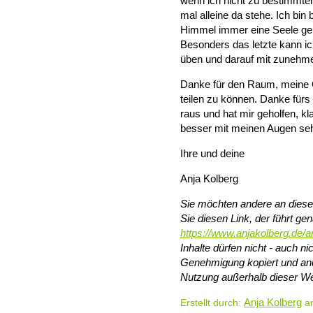
wenn ich nicht zu bestimmte
mal alleine da stehe. Ich bin 
Himmel immer eine Seele gebe
Besonders das letzte kann i
üben und darauf mit zunehme
Danke für den Raum, meine G
teilen zu können. Danke für
raus und hat mir geholfen, kla
besser mit meinen Augen seh
Ihre und deine
Anja Kolberg
Sie möchten andere an diesem
Sie diesen Link, der führt gen
https://www.anjakolberg.de/a
Inhalte dürfen nicht - auch 
Genehmigung kopiert und and
Nutzung außerhalb dieser We
Anja Kolberg
Erstellt durch:
am