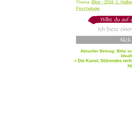
Blog - 2016, 1. Halbj
Thema:
Psychologie
Aktueller Beitrag: Bitte 
Ideal
« Die Kunst, Störendes ni
H