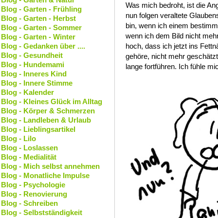
Was mich bedroht, ist die Ang
Blog - Garten - Frühling
nun folgen veraltete Glaubens
Blog - Garten - Herbst
bin, wenn ich einem bestimm
Blog - Garten - Sommer
wenn ich dem Bild nicht mehr 
Blog - Garten - Winter
Blog - Gedanken über ....
hoch, dass ich jetzt ins Fettn
Blog - Gesundheit
gehöre, nicht mehr geschätzt u
Blog - Hundemami
lange fortführen. Ich fühle mi
Blog - Inneres Kind
Blog - Innere Stimme
Blog - Kalender
Blog - Kleines Glück im Alltag
Blog - Körper & Schmerzen
Blog - Landleben & Urlaub
Blog - Lieblingsartikel
Blog - Lilo
Blog - Loslassen
Blog - Medialität
Blog - Mich selbst annehmen
Blog - Monatliche Impulse
Blog - Psychologie
Blog - Renovierung
Blog - Schreiben
Blog - Selbstständigkeit