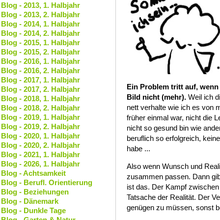
Blog - 2013, 1. Halbjahr
Blog - 2013, 2. Halbjahr
Blog - 2014, 1. Halbjahr
Blog - 2014, 2. Halbjahr
Blog - 2015, 1. Halbjahr
Blog - 2015, 2. Halbjahr
Blog - 2016, 1. Halbjahr
Blog - 2016, 2. Halbjahr
Blog - 2017, 1. Halbjahr
Ein Problem tritt auf, wenn
Blog - 2017, 2. Halbjahr
Bild nicht (mehr).
Weil ich d
Blog - 2018, 1. Halbjahr
nett verhalte wie ich es von m
Blog - 2018, 2. Halbjahr
Blog - 2019, 1. Halbjahr
früher einmal war, nicht die L
Blog - 2019, 2. Halbjahr
nicht so gesund bin wie ande
Blog - 2020, 1. Halbjahr
beruflich so erfolgreich, ke
Blog - 2020, 2. Halbjahr
habe ...
Blog - 2021, 1. Halbjahr
Blog - 2026, 1. Halbjahr
Also wenn Wunsch und Realitä
Blog - Achtsamkeit
zusammen passen. Dann gibt
Blog - Berufl. Orientierung
ist das. Der Kampf zwischen
Blog - Beziehungen
Tatsache der Realität. Der Ve
Blog - Dänemark
genügen zu müssen, sonst b
Blog - Dunkle Tage
Blog - Garten & Natur