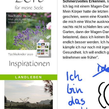
Schmerzvolles Erkennen.
I
Ich lag mit einem Magen-Darm
Mein Körper hatte die letzte
geschrien, wenn eine Krankhei
die mich eine Woche auskno
nachts nicht schlafen lies u
Garten, dann der Magen-Darm-
belastend, dass ich keinen 
endlich besser werden. Ich h
kämpfe ich nur noch mit irg
Gesundheit. Ich will endlich 
teilnehmen wie früher".
LANDLEBEN