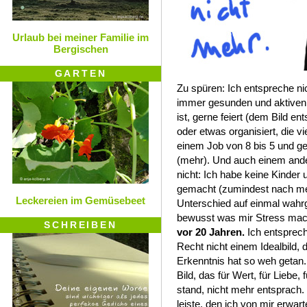
Urlaub bei meiner Familie im
Bergischen
GARTEN
Zu spüren: Ich entspreche nic
immer gesunden und aktiven 
ist, gerne feiert (dem Bild e
oder etwas organisiert, die vie
einem Job von 8 bis 5 und g
(mehr). Und auch einem ande
nicht: Ich habe keine Kinder 
gemacht (zumindest nach m
Leckereien im Gemüsebeet
Unterschied auf einmal wahr
bewusst was mir Stress mac
SCHREIBEN
vor 20 Jahren.
Ich entsprech
Recht nicht einem Idealbild, 
Erkenntnis hat so weh getan. 
Bild, das für Wert, für Liebe
stand, nicht mehr entsprach.
leiste, den ich von mir erwar