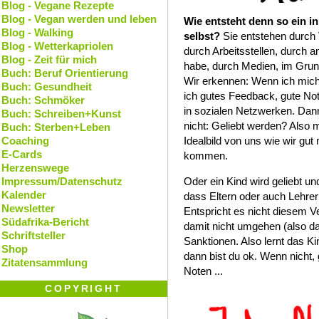
Blog - Vegane Rezepte
Blog - Vegan werden und leben
Wie entsteht denn so ein i
Blog - Walking
selbst?
Sie entstehen durch 
Blog - Wetterkapriolen
durch Arbeitsstellen, durch 
Blog - Zeit für mich
habe, durch Medien, im Grun
Buch: Beruf Orientierung
Wir erkennen: Wenn ich mic
Buch: Gesundheit
ich gutes Feedback, gute Not
Buch: Schmöker
in sozialen Netzwerken. Dann
Buch: Schreiben+Kunst
nicht: Geliebt werden? Also 
Buch: Sterben+Leben
Coaching
Idealbild von uns wie wir gut
E-Cards
kommen.
Herzenswege
Impressum/Datenschutz
Oder ein Kind wird geliebt un
Kalender
dass Eltern oder auch Lehre
Newsletter
Entspricht es nicht diesem 
Südafrika-Bericht
damit nicht umgehen (also d
Schriftsteller
Sanktionen. Also lernt das K
Shop
dann bist du ok. Wenn nicht, 
Zitatensammlung
Noten ...
COPYRIGHT