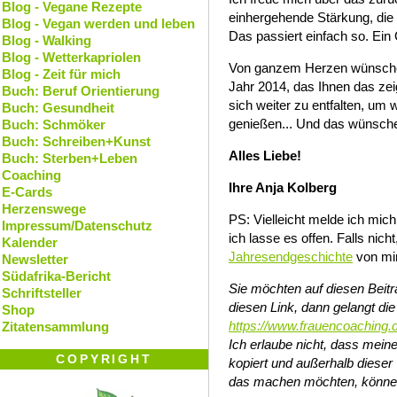
Blog - Vegane Rezepte
einhergehende Stärkung, die
Blog - Vegan werden und leben
Das passiert einfach so. Ein
Blog - Walking
Blog - Wetterkapriolen
Von ganzem Herzen wünsche 
Blog - Zeit für mich
Jahr 2014, das Ihnen das ze
Buch: Beruf Orientierung
sich weiter zu entfalten, um 
Buch: Gesundheit
genießen... Und das wünsche
Buch: Schmöker
Buch: Schreiben+Kunst
Alles Liebe!
Buch: Sterben+Leben
Coaching
Ihre Anja Kolberg
E-Cards
Herzenswege
PS: Vielleicht melde ich mich
Impressum/Datenschutz
ich lasse es offen. Falls nic
Kalender
Jahresendgeschichte
von mir
Newsletter
Südafrika-Bericht
Sie möchten auf diesen Beit
Schriftsteller
diesen Link, dann gelangt die
Shop
https://www.frauencoaching.
Zitatensammlung
Ich erlaube nicht, dass mein
COPYRIGHT
kopiert und außerhalb diese
das machen möchten, können