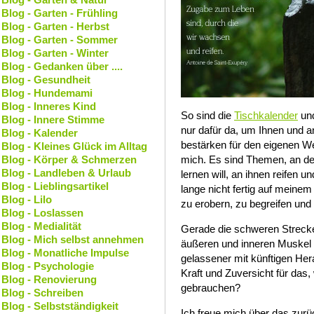
Blog - Garten - Frühling
Blog - Garten - Herbst
Blog - Garten - Sommer
Blog - Garten - Winter
Blog - Gedanken über ....
Blog - Gesundheit
Blog - Hundemami
Blog - Inneres Kind
So sind die
Tischkalender
und
Blog - Innere Stimme
nur dafür da, um Ihnen und 
Blog - Kalender
bestärken für den eigenen We
Blog - Kleines Glück im Alltag
Blog - Körper & Schmerzen
mich. Es sind Themen, an den
Blog - Landleben & Urlaub
lernen will, an ihnen reifen u
Blog - Lieblingsartikel
lange nicht fertig auf meinem
Blog - Lilo
zu erobern, zu begreifen und
Blog - Loslassen
Blog - Medialität
Gerade die schweren Strecke
Blog - Mich selbst annehmen
äußeren und inneren Muskel t
Blog - Monatliche Impulse
gelassener mit künftigen He
Blog - Psychologie
Kraft und Zuversicht für das,
Blog - Renovierung
gebrauchen?
Blog - Schreiben
Blog - Selbstständigkeit
Ich freue mich über das zurü