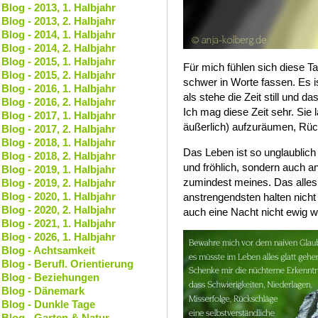
Blog - 2013, 1. Halbjahr
Blog - 2013, 2. Halbjahr
Blog - 2014, 1. Halbjahr
Blog - 2014, 2. Halbjahr
Blog - 2015, 1. Halbjahr
Für mich fühlen sich diese 
Blog - 2015, 2. Halbjahr
schwer in Worte fassen. Es i
Blog - 2016, 1. Halbjahr
als stehe die Zeit still und da
Blog - 2016, 2. Halbjahr
Ich mag diese Zeit sehr. Sie l
Blog - 2017, 1. Halbjahr
äußerlich) aufzuräumen, Rück
Blog - 2017, 2. Halbjahr
Blog - 2018, 1. Halbjahr
Das Leben ist so unglaublich 
Blog - 2018, 2. Halbjahr
und fröhlich, sondern auch an
Blog - 2019, 1. Halbjahr
zumindest meines. Das alles 
Blog - 2019, 2. Halbjahr
Blog - 2020, 1. Halbjahr
anstrengendsten halten nicht
Blog - 2020, 2. Halbjahr
auch eine Nacht nicht ewig w
Blog - 2021, 1. Halbjahr
Blog - 2026, 1. Halbjahr
Blog - Achtsamkeit
Blog - Berufl. Orientierung
Blog - Beziehungen
Blog - Dänemark
Blog - Dunkle Tage
Blog - Garten & Natur