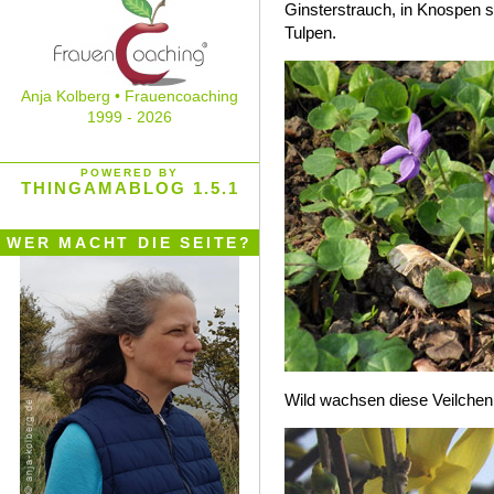
Ginsterstrauch, in Knospen 
Tulpen.
Anja Kolberg • Frauencoaching
1999 - 2026
POWERED BY
THINGAMABLOG 1.5.1
WER MACHT DIE SEITE?
Wild wachsen diese Veilchen