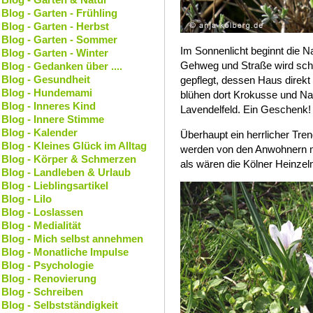
Blog - Garten - Frühling
Blog - Garten - Herbst
Blog - Garten - Sommer
Im Sonnenlicht beginnt die 
Blog - Garten - Winter
Gehweg und Straße wird sch
Blog - Gedanken über ....
Blog - Gesundheit
gepflegt, dessen Haus direk
Blog - Hundemami
blühen dort Krokusse und Nar
Blog - Inneres Kind
Lavendelfeld. Ein Geschenk!
Blog - Innere Stimme
Blog - Kalender
Überhaupt ein herrlicher Tr
Blog - Kleines Glück im Alltag
werden von den Anwohnern mi
Blog - Körper & Schmerzen
als wären die Kölner Heinze
Blog - Landleben & Urlaub
Blog - Lieblingsartikel
Blog - Lilo
Blog - Loslassen
Blog - Medialität
Blog - Mich selbst annehmen
Blog - Monatliche Impulse
Blog - Psychologie
Blog - Renovierung
Blog - Schreiben
Blog - Selbstständigkeit