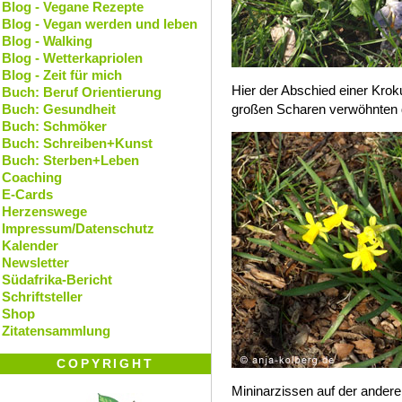
Blog - Vegane Rezepte
Blog - Vegan werden und leben
Blog - Walking
Blog - Wetterkapriolen
Blog - Zeit für mich
Hier der Abschied einer Krok
Buch: Beruf Orientierung
Buch: Gesundheit
großen Scharen verwöhnten 
Buch: Schmöker
Buch: Schreiben+Kunst
Buch: Sterben+Leben
Coaching
E-Cards
Herzenswege
Impressum/Datenschutz
Kalender
Newsletter
Südafrika-Bericht
Schriftsteller
Shop
Zitatensammlung
COPYRIGHT
Mininarzissen auf der andere