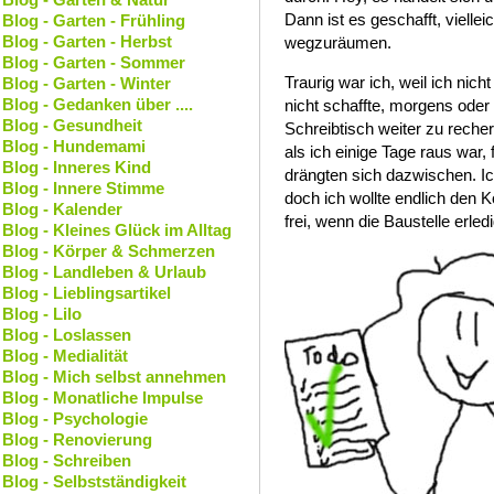
Dann ist es geschafft, vielle
Blog - Garten - Frühling
Blog - Garten - Herbst
wegzuräumen.
Blog - Garten - Sommer
Traurig war ich, weil ich ni
Blog - Garten - Winter
Blog - Gedanken über ....
nicht schaffte, morgens od
Blog - Gesundheit
Schreibtisch weiter zu reche
Blog - Hundemami
als ich einige Tage raus war
Blog - Inneres Kind
drängten sich dazwischen. Ic
Blog - Innere Stimme
doch ich wollte endlich den 
Blog - Kalender
frei, wenn die Baustelle erledi
Blog - Kleines Glück im Alltag
Blog - Körper & Schmerzen
Blog - Landleben & Urlaub
Blog - Lieblingsartikel
Blog - Lilo
Blog - Loslassen
Blog - Medialität
Blog - Mich selbst annehmen
Blog - Monatliche Impulse
Blog - Psychologie
Blog - Renovierung
Blog - Schreiben
Blog - Selbstständigkeit