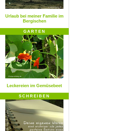
Urlaub bei meiner Familie im
Bergischen
GARTEN
Leckereien im Gemüsebeet
SCHREIBEN