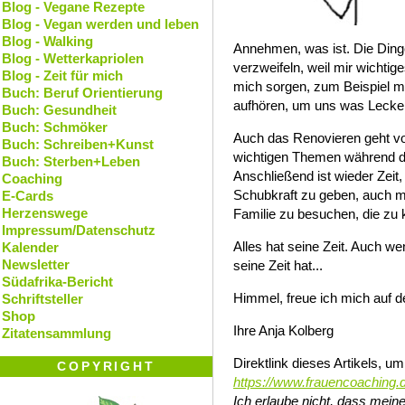
Blog - Vegane Rezepte
Blog - Vegan werden und leben
Blog - Walking
Annehmen, was ist. Die Dinge
Blog - Wetterkapriolen
verzweifeln, weil mir wichtig
Blog - Zeit für mich
mich sorgen, zum Beispiel mi
Buch: Beruf Orientierung
aufhören, um uns was Lecke
Buch: Gesundheit
Buch: Schmöker
Auch das Renovieren geht vo
Buch: Schreiben+Kunst
wichtigen Themen während des
Buch: Sterben+Leben
Anschließend ist wieder Zei
Coaching
Schubkraft zu geben, auch m
E-Cards
Herzenswege
Familie zu besuchen, die zu
Impressum/Datenschutz
Alles hat seine Zeit. Auch w
Kalender
Newsletter
seine Zeit hat...
Südafrika-Bericht
Himmel, freue ich mich auf d
Schriftsteller
Shop
Ihre Anja Kolberg
Zitatensammlung
Direktlink dieses Artikels, u
COPYRIGHT
https://www.frauencoaching.
Ich erlaube nicht, dass meine