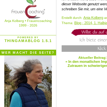
dieser Webseite genutzt we
schreiben Sie mir, um eine Ve
Anja Kolberg
Erstellt durch:
am
Anja Kolberg • Frauencoaching
Blog - 2014, 1. Halbj
Thema:
1999 - 2026
POWERED BY
THINGAMABLOG 1.5.1
WER MACHT DIE SEITE?
Aktueller Beitrag
« In den monatlichen I
Zutrauen in schwierigen