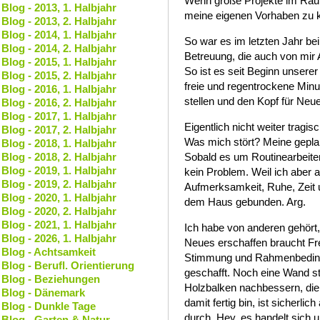
Wenn große Projekte im Raum 
Blog - 2013, 1. Halbjahr
meine eigenen Vorhaben zu k
Blog - 2013, 2. Halbjahr
Blog - 2014, 1. Halbjahr
So war es im letzten Jahr 
Blog - 2014, 2. Halbjahr
Betreuung, die auch von mir
Blog - 2015, 1. Halbjahr
So ist es seit Beginn unsere
Blog - 2015, 2. Halbjahr
freie und regentrockene Minut
Blog - 2016, 1. Halbjahr
stellen und den Kopf für Neue
Blog - 2016, 2. Halbjahr
Blog - 2017, 1. Halbjahr
Eigentlich nicht weiter tragi
Blog - 2017, 2. Halbjahr
Was mich stört? Meine geplan
Blog - 2018, 1. Halbjahr
Blog - 2018, 2. Halbjahr
Sobald es um Routinearbeiten
Blog - 2019, 1. Halbjahr
kein Problem. Weil ich aber 
Blog - 2019, 2. Halbjahr
Aufmerksamkeit, Ruhe, Zeit u
Blog - 2020, 1. Halbjahr
dem Haus gebunden. Arg.
Blog - 2020, 2. Halbjahr
Blog - 2021, 1. Halbjahr
Ich habe von anderen gehört, 
Blog - 2026, 1. Halbjahr
Neues erschaffen braucht Frei
Blog - Achtsamkeit
Stimmung und Rahmenbedingu
Blog - Berufl. Orientierung
geschafft. Noch eine Wand st
Blog - Beziehungen
Holzbalken nachbessern, die
Blog - Dänemark
damit fertig bin, ist sicherl
Blog - Dunkle Tage
durch. Hey, es handelt sich
Blog - Garten & Natur