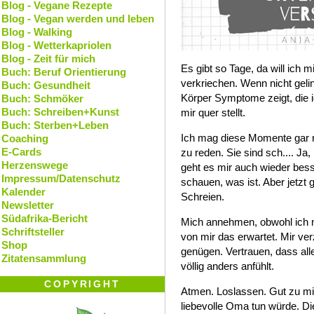
Blog - Vegane Rezepte
Blog - Vegan werden und leben
Blog - Walking
Blog - Wetterkapriolen
Blog - Zeit für mich
Es gibt so Tage, da will ich 
Buch: Beruf Orientierung
verkriechen. Wenn nicht gel
Buch: Gesundheit
Körper Symptome zeigt, die ic
Buch: Schmöker
Buch: Schreiben+Kunst
mir quer stellt.
Buch: Sterben+Leben
Ich mag diese Momente gar ni
Coaching
E-Cards
zu reden. Sie sind sch.... Ja
Herzenswege
geht es mir auch wieder bess
Impressum/Datenschutz
schauen, was ist. Aber jetzt 
Kalender
Schreien.
Newsletter
Südafrika-Bericht
Mich annehmen, obwohl ich nic
Schriftsteller
von mir das erwartet. Mir ve
Shop
genügen. Vertrauen, dass all
Zitatensammlung
völlig anders anfühlt.
COPYRIGHT
Atmen. Loslassen. Gut zu mir
liebevolle Oma tun würde. D