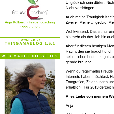
Unglücklich sein dürfen. Nic
Nicht verdrängen.
Auch meine Traurigkeit ist ei
Anja Kolberg • Frauencoaching
Zweifel. Meine Ungeduld. Mei
1999 - 2026
Wohlwissend. Das ist nur ein T
bin mehr als das. Ich bin auch
POWERED BY
THINGAMABLOG 1.5.1
Aber für diesen heutigen Mom
Raum, den sie braucht und mi
WER MACHT DIE SEITE?
selbst lieben bedeutet, gut z
gerade brauche.
Wenn du regelmäßig Freude 
Internets haben möchtest: Ho
Fotografien, Zeichnungen un
erhältlich. (Für 2019 derzeit 
Alles Liebe von meinem We
Anja