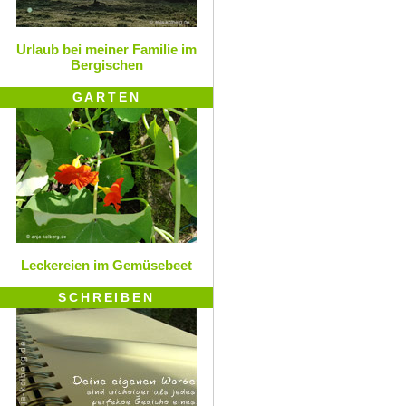
Urlaub bei meiner Familie im
Bergischen
GARTEN
Leckereien im Gemüsebeet
SCHREIBEN